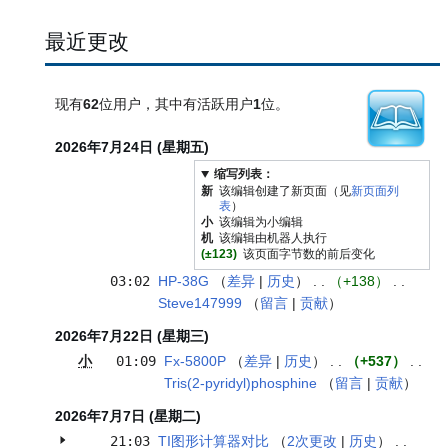
最近更改
现有
62
位用户，其中有活跃用户
1
位。
2026年7月24日 (星期五)
缩写列表：
新
该编辑创建了新页面（见
新页面列
表
）
小
该编辑为小编辑
机
该编辑由机器人执行
(±123)
该页面字节数的前后变化
03:02
HP-38G
差异
历史
+138
Steve147999
留言
贡献
2026年7月22日 (星期三)
小
01:09
Fx-5800P
差异
历史
+537
Tris(2-pyridyl)phosphine
留言
贡献
2026年7月7日 (星期二)
21:03
TI图形计算器对比
2次更改
历史