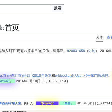
搜索
k
:
首页
阅读
查
加入到了“现有xx篇条目”的位置，望修正。
920831658
（
讨论
） 2016年
pedia:首頁/自訂首頁設計/2010年版本
和
wikipedia:zh:User:和平奮鬥救地球
。
cwiki
」
2016年5月10日 (二) 18:52 (CST)
算器百科:聊天室
。执行人：
Qinyongr
「
留言
」
2016年6月1日 (三) 12:44 