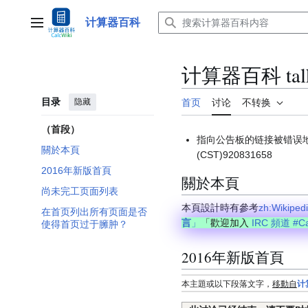
跳
转
计算器百科
主菜单
到
内
容
计算器百科 tal
目录
隐藏
首页
讨论
不转换
（首段）
指向公告板的链接被错误地
關於本頁
(CST)920831658
2016年新版首頁
關於本頁
尚未完工页面列表
本頁設計時有參考
zh:Wiki
在首页列出所有页面是否
言
」
「歡迎加入
IRC 頻道 #Cal
使得首页过于臃肿？
2016年新版首頁
本主題或以下段落文字，
移動自
计