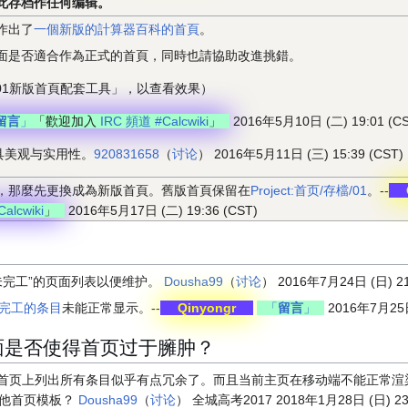
此存档作任何编辑。
作出了
一個新版的計算器百科的首頁
。
面是否適合作為正式的首頁，同時也請協助改進挑錯。
-01新版首頁配套工具」，以查看效果）
留言
」
「歡迎加入
IRC 頻道 #Calcwiki
」
2016年5月10日 (二) 19:01 (CS
具美观与实用性。
920831658
（
讨论
） 2016年5月11日 (三) 15:39 (CST)
，那麼先更換成為新版首頁。舊版首頁保留在
Project:首页/存檔/01
。--
alcwiki
」
2016年5月17日 (二) 19:36 (CST)
未完工”的页面列表以便维护。
Dousha99
（
讨论
） 2016年7月24日 (日) 21
尚未完工的条目
未能正常显示。--
Qinyongr
「
留言
」
2016年7月25日 
面是否使得首页过于臃肿？
目，在首页上列出所有条目似乎有点冗余了。而且当前主页在移动端不能正常
其他首页模板？
Dousha99
（
讨论
） 全城高考2017 2018年1月28日 (日) 23: