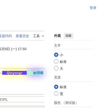
登录
外观
隐藏
看源代码
查看历史
工具
文本
5月9日 (一) 17:50
小
标准
大
--
Qinyongr
「
給我留
宽度
标准
宽
(CST)。
颜色
（测试版）