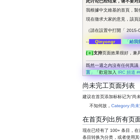
此讨论已经结束，请不要对
我根據中文維基的首頁，製
現在徵求大家的意見，該頁
（請在設置中打開「 2015
--
Qinyongr
「
給我
(＋)
支持
页面效果很好，兼
既然一週之內沒有任何異議
言
」
「歡迎加入
IRC 頻道 #C
尚未完工页面列表
建议在首页添加标标记为“尚
不知何故，
Category:
在首页列出所有页
现在已经有了 100+ 条
条目转换为分类，或者使用