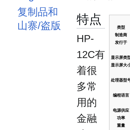
复制品和
特点
山寨/盗版
类型
制造商
HP-
发行于
12C有
显示屏类
显示屏大
着很
处理器型
多常
编程语言
用的
电源供应
金融
功率
重量