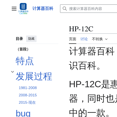
跳
转
计算器百科
主菜单
到
内
容
HP-12C
目录
隐藏
页面
讨论
不转换
计算器百科
（首段）
特点
识百科。
发展过程
开关发展过程子章节
HP-12C
1981-2008
2008-2015
器，同时也是
2015-现在
中的一款。
bug