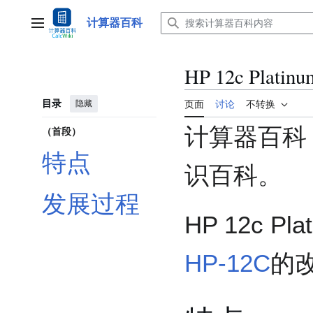
跳
转
计算器百科
主菜单
到
内
容
HP 12c Platinu
目录
隐藏
页面
讨论
不转换
计算器百科
（首段）
特点
识百科。
发展过程
HP 12c P
HP-12C
的