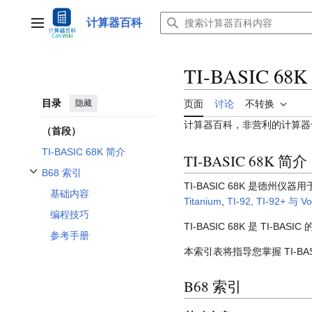
跳
转
计算器百科
主菜单
到
内
容
TI-BASIC 68K
目录
隐藏
页面
讨论
不转换
计算器百科，非营利的计算器
（首段）
TI-BASIC 68K 简介
TI-BASIC 68K 简介
B68 索引
开关B68 索引子章节
TI-BASIC 68K 是德州
基础内容
Titanium
,
TI-92, TI-92+ 与 V
编程技巧
TI-BASIC 68K 是 TI-
参考手册
本索引表将指导您掌握 TI-BASI
B68 索引