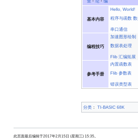
查
·
论
·
编
Hello, World!
程序与函数
数
基本内容
串口通信
加速图形绘制
数据表处理
编程技巧
Flib 汇编拓展
内置函数表
Flib 参数表
参考手册
错误类型表
分类
：​
TI-BASIC 68K
此页面最后编辑于2017年2月15日 (星期三) 15:35。