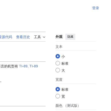
登录
外观
隐藏
看源代码
查看历史
工具
文本
小
标准
该语言的机型有
TI-89, TI-89
大
宽度
。
标准
宽
颜色
（测试版）