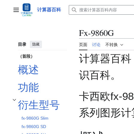
跳
转
计算器百科
主菜单
到
内
容
Fx-9860G
目录
隐藏
页面
讨论
不转换
计算器百科
（首段）
概述
识百科。
功能
卡西欧fx-
衍生型号
开关衍生型号子章节
系列图形计
fx-9860G Slim
fx-9860G SD