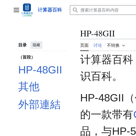
跳
转
计算器百科
主菜单
到
内
容
HP-48GII
目录
隐藏
页面
讨论
不转换
计算器百科
（首段）
HP-48GII
识百科。
其他
HP-48GI
外部連結
的一款带有
品，与HP-5