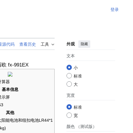
登录
外观
隐藏
看源代码
查看历史
工具
文本
欧 fx-991EX
小
标准
计算器
大
基本信息
宽度
显示屏
63
标准
其他
宽
阳能电池和纽扣电池LR44*1
颜色
（测试版）
(kg)