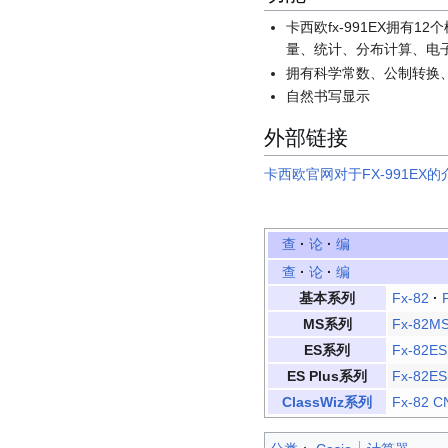
卡西欧fx-991EX拥有
量、统计、分布计算、电
拥有科学常数、公制转换
自然书写显示
外部链接
卡西欧官网对于FX-991EX的
查
·
论
·
编
查
·
论
·
编
基本系列
Fx-82
·
MS系列
Fx-82M
ES系列
Fx-82ES
ES Plus系列
Fx-82ES
ClassWiz系列
Fx-82 C