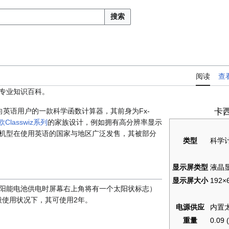
搜索
阅读
查
专业知识百科。
英语用户的一款科学函数计算器，其前身为Fx-
卡西
Classwiz系列
的家族设计，例如拥有高分辨率显示
机型在使用英语的国家与地区广泛发售，其被部分
类型
科学
显示屏类型
液晶
显示屏大小
192×
阳能电池供电时屏幕右上角将有一个太阳状标志）
般使用状况下，其可使用2年。
电源供应
内置太
重量
0.09 