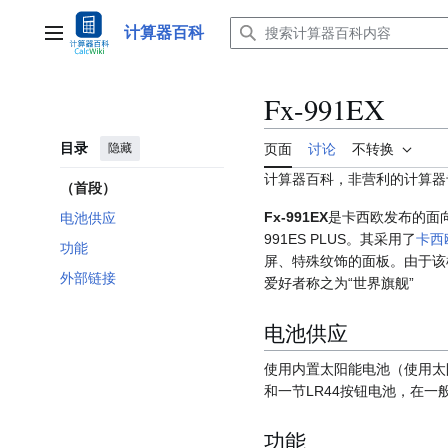
跳
转
计算器百科
主菜单
到
内
容
Fx-991EX
目录
隐藏
页面
讨论
不转换
计算器百科，非营利的计算器
（首段）
Fx-991EX
是卡西欧发布的面向
电池供应
991ES PLUS。其采用了
卡西欧
功能
屏、特殊纹饰的面板。由于该
外部链接
爱好者称之为“世界旗舰”
电池供应
使用内置太阳能电池（使用太
和一节LR44按钮电池，在一
功能