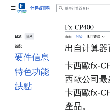
跳
至
计算器百科
主選單
內
容
Fx-CP400
目次
隱藏
頁面
討論
澳門繁體
出自计算器
首段
硬件信息
卡西歐fx-CP
特色功能
西歐公司最
缺點
卡西歐fx-C
產品。