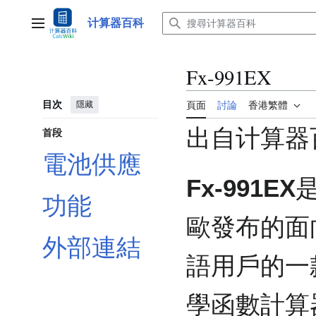
跳
至
计算器百科
主選單
內
容
Fx-991EX
目次
隱藏
頁面
討論
香港繁體
出自计算器
首段
電池供應
Fx-991EX
功能
歐發布的面
外部連結
語用戶的一
學函數計算