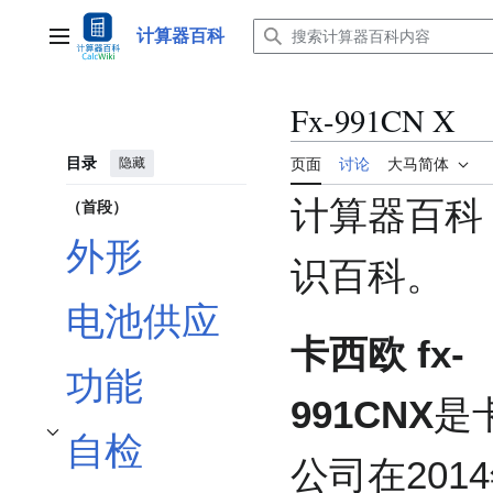
跳
转
计算器百科
主菜单
到
内
容
Fx-991CN X
目录
隐藏
页面
讨论
大马简体
计算器百科
（首段）
外形
识百科。
电池供应
卡西欧 fx-
功能
991CNX
是
自检
开关自检子章节
公司在201