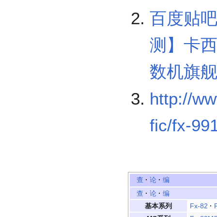
百度贴吧f
测】卡西
数机旗舰机
http://ww
fic/fx-9
查
·
论
·
编
查
·
论
·
编
基本系列
Fx-82
·