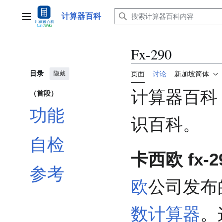
跳
转
计算器百科
主菜单
到
内
容
Fx-290
目录
隐藏
页面
讨论
新加坡简体
计算器百科
（首段）
功能
识百科。
自检
卡西欧 fx-2
参考
欧
公司发布
数计算器
。