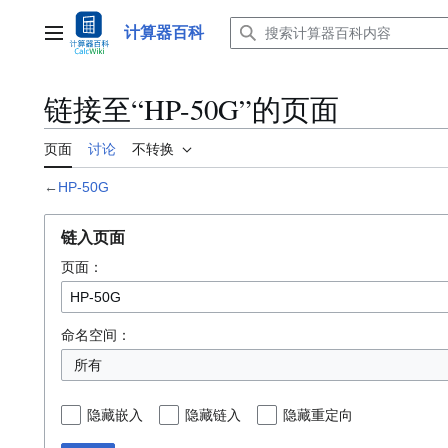
跳
转
计算器百科
主菜单
到
内
容
链接至“HP-50G”的页面
页面
讨论
不转换
←
HP-50G
链入页面
页面：
命名空间：
所有
隐藏嵌入
隐藏链入
隐藏重定向