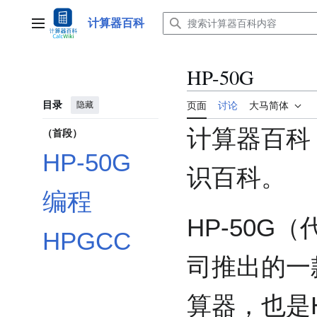
跳
转
计算器百科
主菜单
到
内
容
HP-50G
目录
隐藏
页面
讨论
大马简体
计算器百科
（首段）
HP-50G
识百科。
编程
HP-50G
HPGCC
司推出的一
算器，也是H