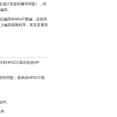
會造成計算器死機等問題），同
行編寫。
可以編譯ARMv4T匯編，這使得
算器上編寫複雜程序，甚至是實現
前HPGCC面向的是HP-
於兼容性問題，後來的HPGCC取
組件。
程序。