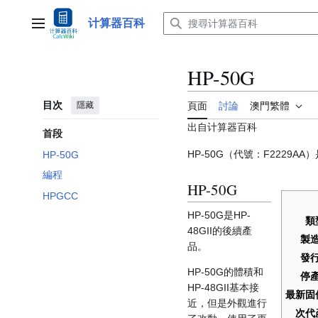
跳
至
计算器百科
主選單
內
容
HP-50G
目次
隱藏
頁面
討論
澳門繁體
出自计算器百科
首段
HP-50G（代號：F2229
HP-50G
編程
HP-50G
HPGCC
HP-50G是HP-
類
48GII的後續產
製
品。
發
HP-50G的體積和
停
HP-48GII基本接
最新固
近，但是外觀進行
次代