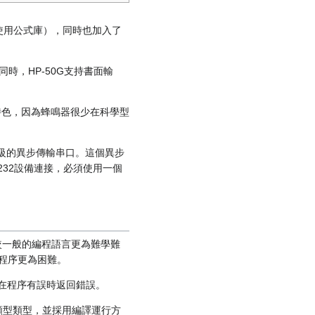
可以使用公式庫），同時也加入了
時，HP-50G支持書面輸
個特色，因為蜂鳴器很少在科學型
L等級的異步傳輸串口。這個異步
232設備連接，必須使用一個
種語言較一般的編程語言更為難學難
寫程序更為困難。
並在程序有誤時返回錯誤。
據類型類型，並採用編譯運行方