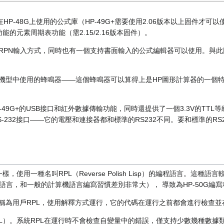
在HP-48G上使用的公式庫（HP-49G+需要使用2.06版本以上固件才
功能的元素周期表功能（需2.15/2.16版本固件）。
使用RPN輸入方式，同時也有一個支持書面輸入的公式編輯器可以使用。與此同
9GS等機型中使用的蜂鳴器——這個蜂鳴器可以算得上是HP圖形計算器的一
P-49G+的USB接口和紅外數據傳輸功能，同時還提供了一個3.3V的TT
-232接口——它的電壓和連接器都和標準的RS232不同。要和標準的RS
器一樣，使用一種名叫RPL（Reverse Polish Lisp）的編程語言。這
語言，和一般的計算機語言編寫習慣差別非常大）， 導致為HP-50G編
種稱為用戶RPL，使用解釋方式運行，它的代碼在運行之前都會進行檢查
RPL）。系統RPL在運行時不會檢查自變量中的錯誤，僅支持少數幾種數