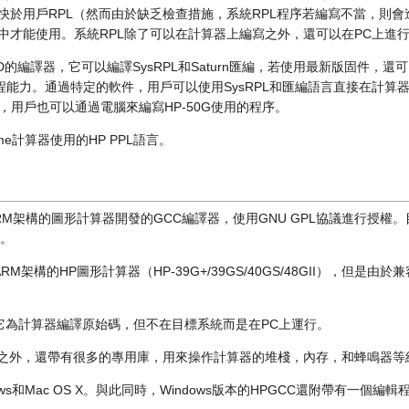
度快於用戶RPL（然而由於缺乏檢查措施，系統RPL程序若編寫不當，則
L中才能使用。系統RPL除了可以在計算器上編寫之外，還可以在PC上進
SD的編譯器，它可以編譯SysRPL和Saturn匯編，若使用最新版固件，還
編程能力。通過特定的軟件，用戶可以使用SysRPL和匯編語言直接在計
用戶也可以通過電腦來編寫HP-50G使用的程序。
prime計算器使用的HP PPL語言。
RM架構的圖形計算器開發的GCC編譯器，使用GNU GPL協議進行授權。目
器。
M架構的HP圖形計算器（HP-39G+/39GS/40GS/48GII），但是由
，它為計算器編譯原始碼，但不在目標系統而是在PC上運行。
C標準之外，還帶有很多的專用庫，用來操作計算器的堆棧，內存，和蜂鳴器等
dows和Mac OS X。與此同時，Windows版本的HPGCC還附帶有一個編輯