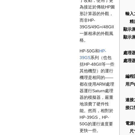
了改動，使用了更
為接近於傳統HP圖
輸入
形計算器的外觀，
而非HP-
精
39GS/49G+/48GII
顯示
一脈相承的外觀風
顯示
格。
HP-50G和
HP-
處理
39GS
系列（也包
處理
括HP-48GII等一些
其他機型）的運行
編程
機理是相同的——
用戶
都在使用ARM處理
器運行Saturn處理
器的模擬器，嚴重
連接
地浪費了硬件性
接口
能。然而，相對於
HP-39GS，HP-
電源
50G的運行速度要
更快一些。
尺