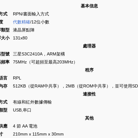
基本信息
方式
RPN/書面輸入方式
度
代數精確
/12位小數
屏類型
液晶屏點陣
屏大小
131x80
處理器
器型號
三星S3C2410A，ARM架構
器頻率
75MHz（可超頻至最高203MHz）
程序
語言
RPL
內存
512KB（從RAM中共享），2MB（從ROM中共享），並可使用SD
連接性
方式
有線和紅外數據傳輸
類型
USB,串口
其他
供應
4 節 AA 電池
寸
210mm x 115mm x 30mm