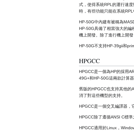
式，使得系統RPL的運行速
時，有些功能只能在系統RP
HP-50G中內建有被稱為MA
HP-50G具備了相當強大的
機上開發。除了進行機上開發，
HP-50G不支持HP-39gii和
HPGCC
HPGCC是一個為HP的採用A
49G+和HP-50G這兩款計算
舊版的HPGCC也支持其他的AR
消了對這些機型的支持。
HPGCC是一個交叉編譯器
HPGCC除了遵循ANSI 
HPGCC適用於Linux，Win