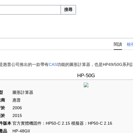
搜尋
閱讀
檢
AA）是惠普公司推出的一款帶有
CAS
功能的圖形計算器，也是HP49/50G系
HP-50G
型
圖形計算器
造商
惠普
行於
2006
產於
2015
件版本
官方實體機固件：HP50-C 2.15 模擬器：HP50-C 2.16
產品
HP-48GII