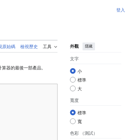
登入
外觀
隱藏
視原始碼
檢視歷史
工具
文字
列計算器的最後一部產品。
小
標準
大
寬度
標準
寬
色彩
（測試）