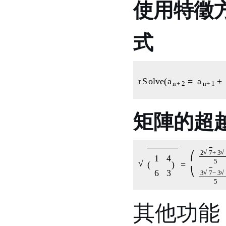
使用特徵
式
r
S
o
l
v
e
(
a
n
+
2
=
矩陣的超
(
(
1
2
4
7
6
+
3
3
)
3
=
i
5
2
7
−
2
其他功能