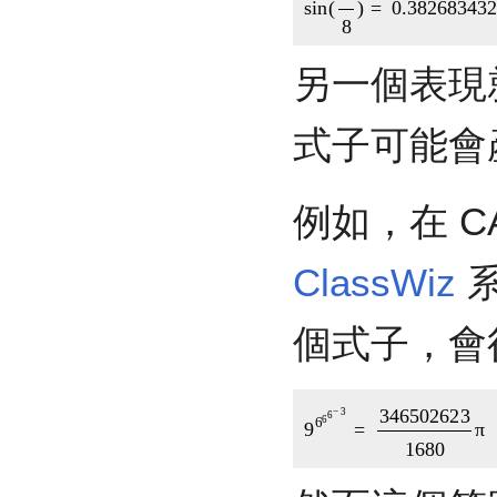
sin
(
π
8
)
=
0.38
另一個表現
式子可能會
例如，在 CA
ClassWiz
系
個式子，會
9
6
6
6
−
3
=
34650