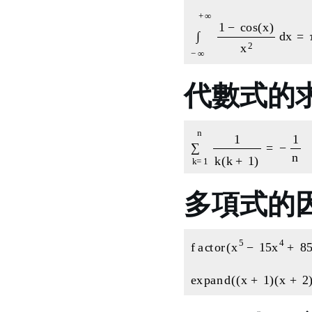
∫
−
∞
+
∞
1
−
cos
(
x
代數式的
∑
k
=
1
n
1
k
(
k
+
1
)
多項式的
f
(
a
x
c
−
t
5
o
)
r
(
x
5
−
15
e
x
p
a
n
d
(
(
x
+
1
)