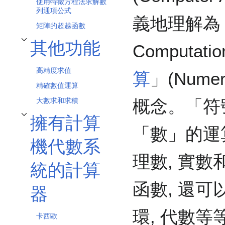
使用特徵方程法求解數
列通項公式
義地理解為「
矩陣的超越函數
其他功能
Computat
切換 其他功能 子章節
高精度求值
算
」(Numer
精確數值運算
大數求和求積
概念。「符
擁有計算
切換 擁有計算機代數系統的計算器 子章節
「數」的運
機代數系
理數, 實數
統的計算
函數, 還可
器
環, 代數
卡西歐