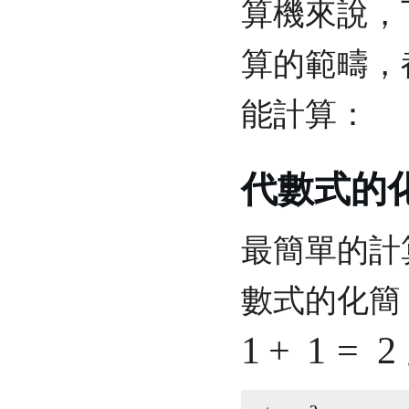
算機來說，
算的範疇，
能計算：
代數式的
最簡單的計
數式的化簡
1
+
1
=
2
a
+
a
=
2
a