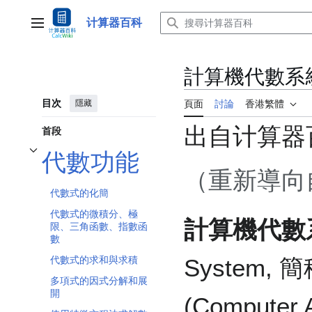
跳
至
计算器百科
主選單
內
容
計算機代數系
目次
隱藏
頁面
討論
香港繁體
出自计算器
首段
代數功能
切換 代數功能 子章節
（重新導向
代數式的化簡
代數式的微積分、極
計算機代數
限、三角函數、指數函
數
代數式的求和與求積
System, 
多項式的因式分解和展
開
(Compute