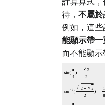
計算算式，
待，
不屬於
例如，這些
能顯示帶一
而不能顯示
sin
(
π
4
)
=
2
2
sin
−
1
(
2
−
2
2
)
=