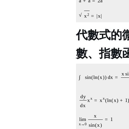
x
2
=
|
x
|
代數式的
數、指數
∫
sin
(
ln
(
x
)
)
d
d
y
d
x
x
x
=
x
x
(
ln
lim
x
→
0
x
sin
(
x