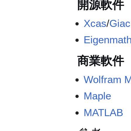
開源軟件
Xcas
/
Giac
Eigenmat
商業軟件
Wolfram M
Maple
MATLAB