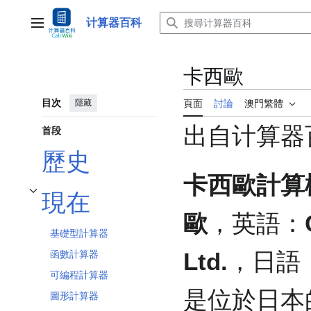
跳
至
计算器百科
主選單
內
容
卡西歐
目次
隱藏
頁面
討論
澳門繁體
出自计算器
首段
歷史
卡西歐計算
現在
切換 現在 子章節
歐
，英語：
基礎型計算器
Ltd.
，日語
函數計算器
可編程計算器
是位於日本
圖形計算器