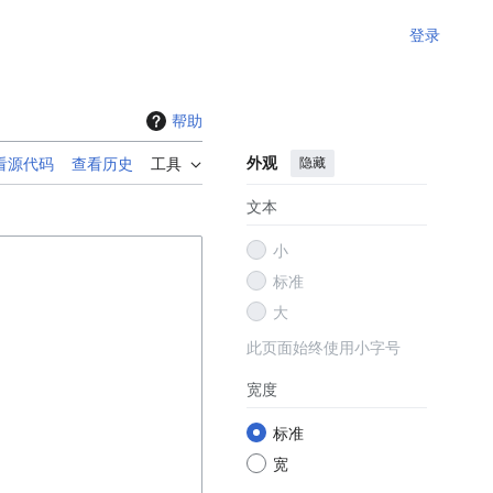
登录
帮助
外观
隐藏
看源代码
查看历史
工具
文本
小
标准
大
此页面始终使用小字号
宽度
标准
宽