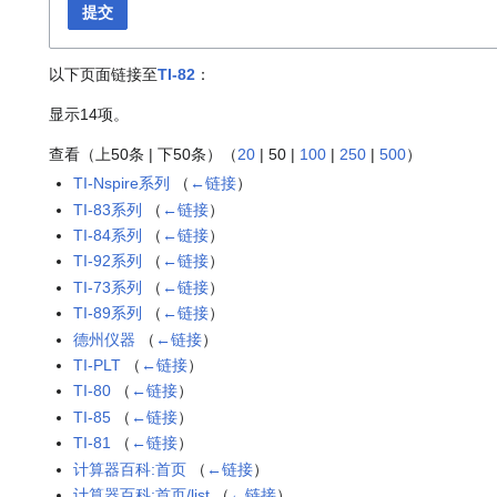
提交
以下页面链接至
TI-82
：
显示14项。
查看（
上50条
|
下50条
）（
20
|
50
|
100
|
250
|
500
）
TI-Nspire系列
（
←链接
）
TI-83系列
（
←链接
）
TI-84系列
（
←链接
）
TI-92系列
（
←链接
）
TI-73系列
（
←链接
）
TI-89系列
（
←链接
）
德州仪器
（
←链接
）
TI-PLT
（
←链接
）
TI-80
（
←链接
）
TI-85
（
←链接
）
TI-81
（
←链接
）
计算器百科:首页
（
←链接
）
计算器百科:首页/list
（
←链接
）