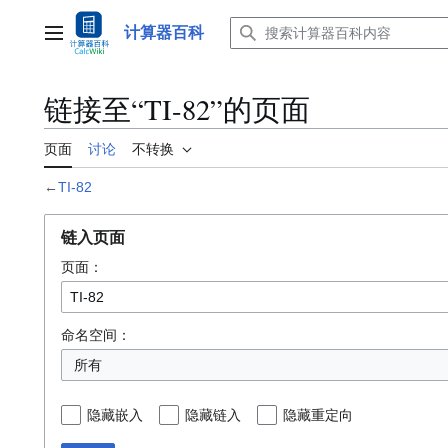
跳
转
计算器百科
主菜单
到
内
容
链接至“TI-82”的页面
页面
讨论
不转换
←
TI-82
链入页面
页面：
命名空间：
所有
隐藏嵌入
隐藏链入
隐藏重定向