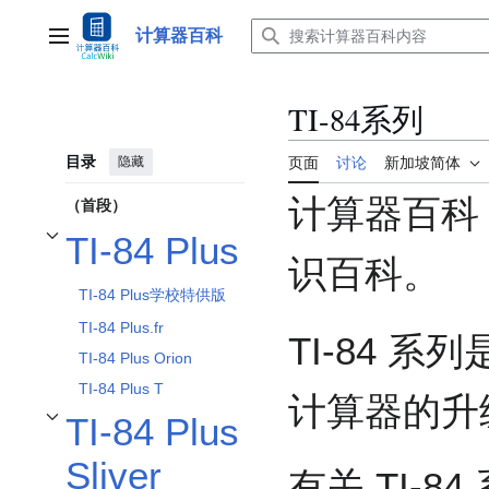
跳
转
计算器百科
主菜单
到
内
容
TI-84系列
目录
隐藏
页面
讨论
新加坡简体
计算器百科
（首段）
TI-84 Plus
开关TI-84 Plus子章节
识百科。
TI-84 Plus学校特供版
TI-84 Plus.fr
TI-84 
TI-84 Plus Orion
TI-84 Plus T
计算器的升
TI-84 Plus
开关TI-84 Plus Sliver Edition子章节
Sliver
有关 TI-