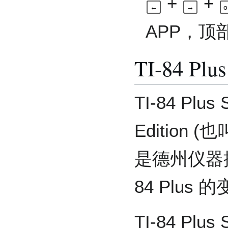
+
+
←
→
o
APP，
TI-84 Plus
TI-84 Plus S
Edition (
是德州仪器推
84 Plus 
TI-84 Plus S