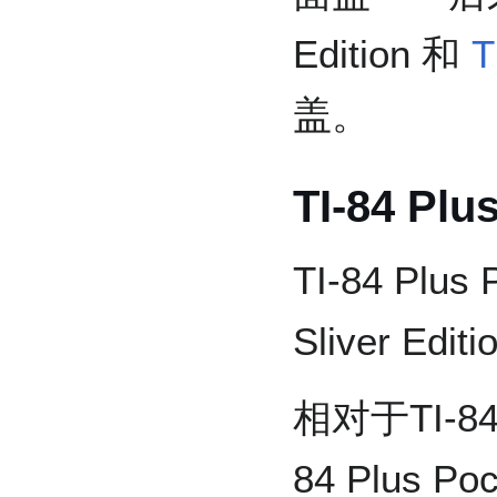
Edition 和
T
盖。
TI-84 Plu
TI-84 Plus 
Sliver E
相对于TI-84 P
84 Plus 