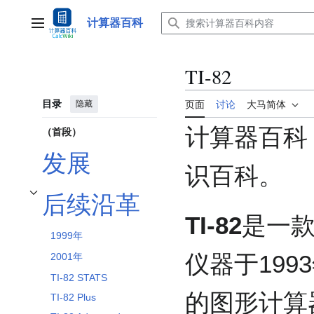
跳
转
计算器百科
主菜单
到
内
容
TI-82
目录
隐藏
页面
讨论
大马简体
计算器百科
（首段）
发展
识百科。
后续沿革
开关后续沿革子章节
TI-82
是一
1999年
仪器于199
2001年
TI-82 STATS
的图形计算
TI-82 Plus