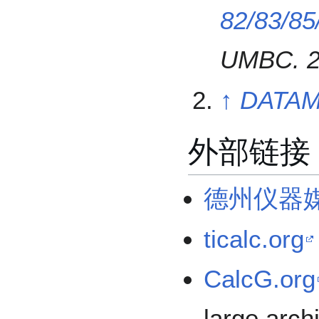
82/83/85
UMBC. 2
↑
DATA
外部链接
德州仪器
ticalc.org
CalcG.org
large arch