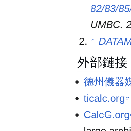
82/83/85
UMBC. 2
↑
DATA
外部鏈接
德州儀器
ticalc.org
CalcG.org
large arch