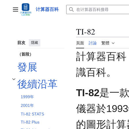
跳
至
计算器百科
主選單
內
容
TI-82
目次
隱藏
頁面
討論
繁體
計算器百科
（首段）
發展
識百科。
後續沿革
切換 後續沿革 子章節
TI-82
是一
1999年
儀器於199
2001年
TI-82 STATS
的圖形計算
TI-82 Plus