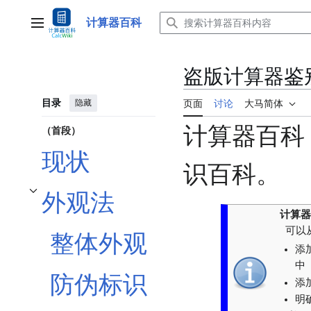
跳
转
计算器百科
主菜单
到
内
容
盗版计算器鉴
目录
隐藏
页面
讨论
大马简体
计算器百科
（首段）
现状
识百科。
外观法
开关外观法子章节
计算器
可以
整体外观
添
中
防伪标识
添
明