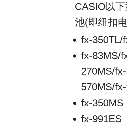
CASIO以
池(即纽扣电
fx-350TL/
fx-83MS/f
270MS/fx-
570MS/fx
fx-350MS
fx-991ES