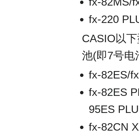
fx-82MS/f
fx-220 PL
CASIO以
池(即7号电池
fx-82ES/f
fx-82ES P
95ES PLU
fx-82CN X