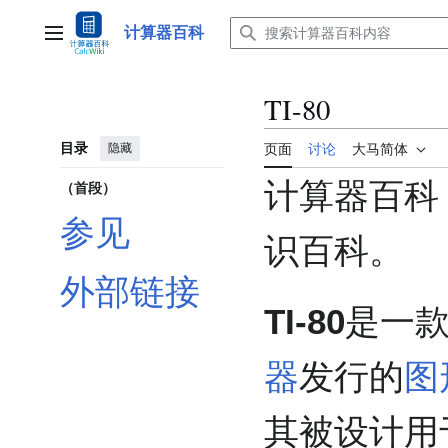
跳
转
计算器百科
主菜单
到
内
容
TI-80
目录
隐藏
页面
讨论
大马简体
计算器百科
（首段）
参见
识百科。
外部链接
TI-80
是一
器
发行的
图
其被设计用于