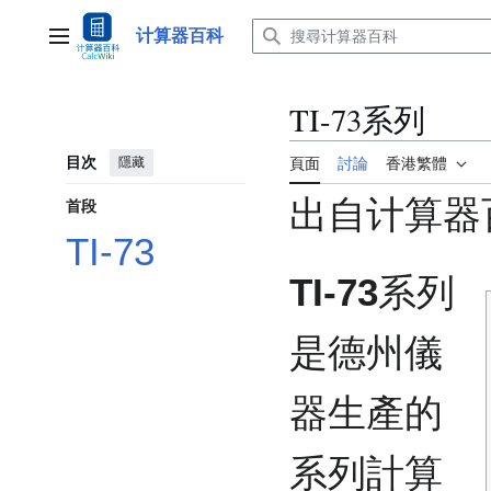
跳
至
计算器百科
主選單
內
容
TI-73系列
目次
隱藏
頁面
討論
香港繁體
出自计算器
首段
TI-73
TI-73
系列
是德州儀
器生產的
系列計算