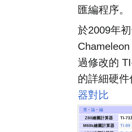
匯編程序。
於2009年初
Chameleo
過修改的 T
的詳細硬件
器對比
查
·
論
·
編
Z80繪圖計算器
TI-7
M68k繪圖計算器
TI-89