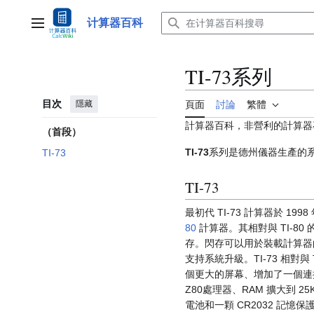
跳
至
计算器百科
主選單
內
容
TI-73系列
目次
隱藏
頁面
討論
繁體
計算器百科，非營利的計算器
（首段）
TI-73
系列是德州儀器生產的
TI-73
TI-73
最初代 TI-73 計算器於 1
80
計算器。其相對與 TI-80 
存。閃存可以用於裝載計算器的操
支持系統升級。TI-73 相對與 T
個更大的屏幕、增加了一個連接口、
Z80處理器、RAM 擴大到 25KB
電池和一顆 CR2032 記憶保