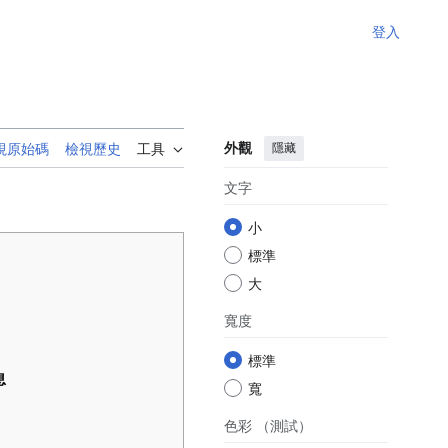
登入
外觀
隱藏
視原始碼
檢視歷史
工具
文字
小
標準
大
寬度
標準
息
寬
色彩
（測試）