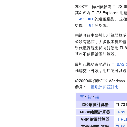
2003年，德州儀器為 TI-
其命名為 TI-73 Explorer
TI-83 Plus
的過渡產品。 之後， T
更像
TI-84
的型號。
由於各個中學對此計算器無感，因此 TI
並沒有熱銷，大多數零售店也
學代數課程更傾向於使用 TI-83
基本不使用繪圖計算器。
最初代機型僅能運行
TI-BASI
匯編交互外殼，用戶便可以通
於2009年初發布的 Window
參見：
TI圖形計算器對比
查
·
論
·
編
Z80繪圖計算器
TI-7
M68k繪圖計算器
TI-89
ARM繪圖計算器
TI-PL
其他繪圖計算器
TI-80