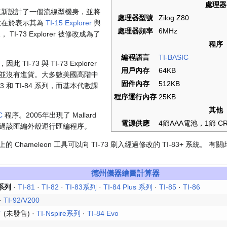
處理器
73 重新設計了一個流線型機身，並將
處理器型號
Zilog Z80
. 用意在於表示其為
TI-15 Explorer
與
處理器頻率
6MHz
I-73 Explorer 被修改成為了
程序
編程語言
TI-BASIC
-73 與 TI-73 Explorer
用戶內存
64KB
並沒有進貨。大多數美國高階中
固件內存
512KB
 和 TI-84 系列，而基本代數課
程序運行內存
25KB
其他
C
程序。2005年出現了 Mallard
電源供應
4節AAA電池，1節 CR
過該匯編外殼運行匯編程序。
s 上的 Chameleon 工具可以向 TI-73 刷入經過修改的 TI-83+ 系統
德州儀器繪圖計算器
3系列
·
TI-81
·
TI-82
·
TI-83系列
·
TI-84 Plus 系列
·
TI-85
·
TI-86
·
TI-92/V200
T
(未發售) ·
TI-Nspire系列
·
TI-84 Evo