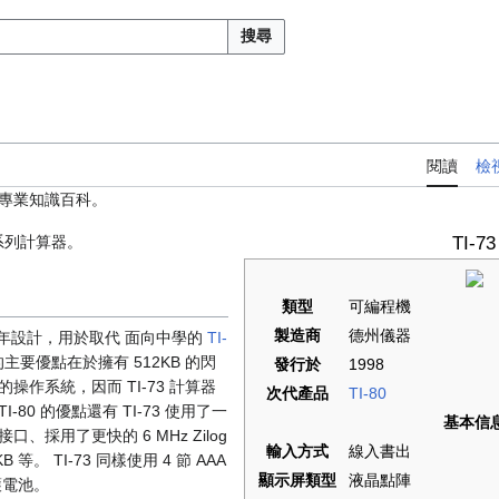
搜尋
閱讀
檢
專業知識百科。
系列計算器。
TI-73
類型
可編程機
製造商
德州儀器
998 年設計，用於取代 面向中學的
TI-
的主要優點在於擁有 512KB 的閃
發行於
1998
作系統，因而 TI-73 計算器
次代產品
TI-80
I-80 的優點還有 TI-73 使用了一
基本信
採用了更快的 6 MHz Zilog
輸入方式
線入書出
 等。 TI-73 同樣使用 4 節 AAA
顯示屏類型
液晶點陣
護電池。