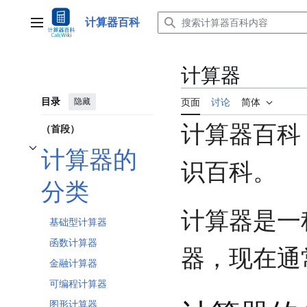
跳
转
计算器百科
主菜单
到
内
容
计算器
目录
隐藏
页面
讨论
简体
计算器百科
（首段）
计算器的
开关计算器的分类子章节
识百科。
分类
计算器是一
基础型计算器
函数计算器
器，现在通
金融计算器
可编程计算器
图形计算器