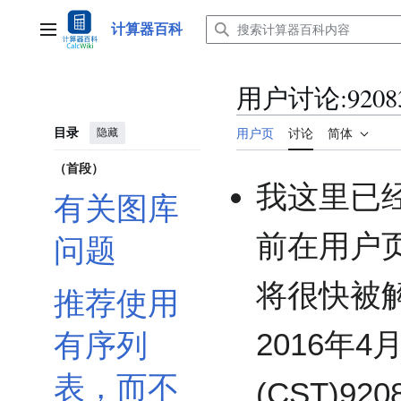
跳
转
计算器百科
主菜单
到
内
容
用户讨论
:
9208
目录
隐藏
用户页
讨论
简体
（首段）
我这里已
有关图库
前在用户
问题
将很快被
推荐使用
2016年4月1
有序列
表，而不
(CST)920