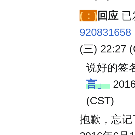
(：)
回应
已
920831658
(三) 22:27 
说好的签名
言
」
201
(CST)
抱歉，忘记了