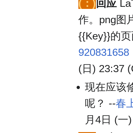
(：)
回应
La
作。png
{{Key}
920831658
(日) 23:37 
现在应该
呢？ --
春
月4日 (一) 