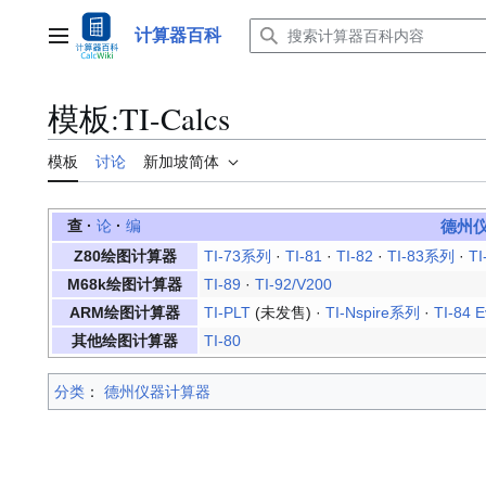
跳
转
计算器百科
主菜单
到
内
容
模板
:
TI-Calcs
模板
讨论
新加坡简体
查
·
论
·
编
德州
Z80绘图计算器
TI-73系列
·
TI-81
·
TI-82
·
TI-83系列
·
TI
M68k绘图计算器
TI-89
·
TI-92/V200
ARM绘图计算器
TI-PLT
(未发售) ·
TI-Nspire系列
·
TI-84 E
其他绘图计算器
TI-80
分类
：​
德州仪器计算器