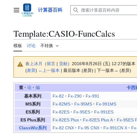
跳
转
计算器百科
主菜单
到
内
容
Template
:
CASIO-FuncCalcs
模板
讨论
不转换
春上冰月
（
留言
|
贡献
）
2016年8月26日 (五) 12:27的版本
(
差异
)
←上一版本
| 最后版本 (差异) | 下一版本→ (差异)
查
·
论
·
编
卡西
基本系列
Fx-82
·
Fx-290
·
Fx-991
MS系列
Fx-82MS
·
Fx-95MS
·
Fx-991MS
ES系列
Fx-82ES
·
Fx-95ES
·
Fx-991ES
ES Plus系列
Fx-82ES Plus
·
Fx-82ES Plus A
·
Fx-95ES P
ClassWiz系列
Fx-82 CNX
·
Fx-95 CNX
·
Fx-991CN X
·
Fx