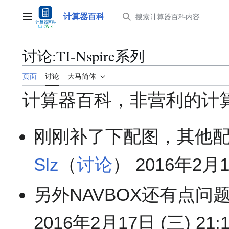
跳
转
计算器百科
主菜单
到
内
容
讨论
:
TI-Nspire系列
页面
讨论
大马简体
计算器百科，非营利的计
刚刚补了下配图，其他配
Slz
（
讨论
） 2016年2月17
另外NAVBOX还有点问题
2016年2月17日 (三) 21:1