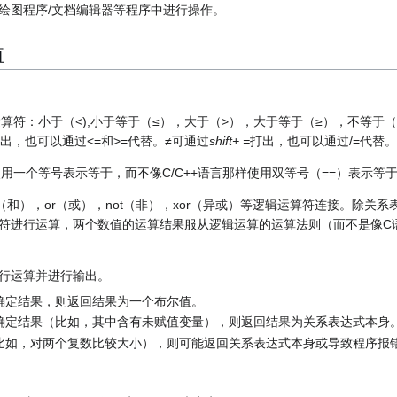
绘图程序/文档编辑器等程序中进行操作。
值
关系运算符：小于（<),小于等于（≤），大于（>），大于等于（≥），不等于
出，也可以通过<=和>=代替。≠可通过
shift+ =
打出，也可以通过/=代替。
C使用一个等号表示等于，而不像C/C++语言那样使用双等号（==）表示等
（和），or（或），not（非），xor（异或）等逻辑运算符连接。除关
符进行运算，两个数值的运算结果服从逻辑运算的运算法则（而不是像C语言
行运算并进行输出。
确定结果，则返回结果为一个布尔值。
确定结果（比如，其中含有未赋值变量），则返回结果为关系表达式本身
比如，对两个复数比较大小），则可能返回关系表达式本身或导致程序报