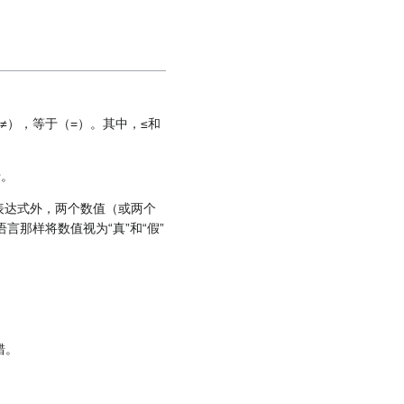
（≠），等于（=）。其中，≤和
于。
系表达式外，两个数值（或两个
那样将数值视为“真”和“假”
。
错。