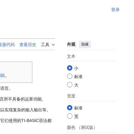
登录
外观
隐藏
看源代码
查看历史
工具
文本
小
编辑
。
标准
大
程语言。
宽度
C语言所不具备的运算功能。
标准
难以实现复杂的输入输出等。
宽
使用的TI-BASIC语法都
颜色
（测试版）