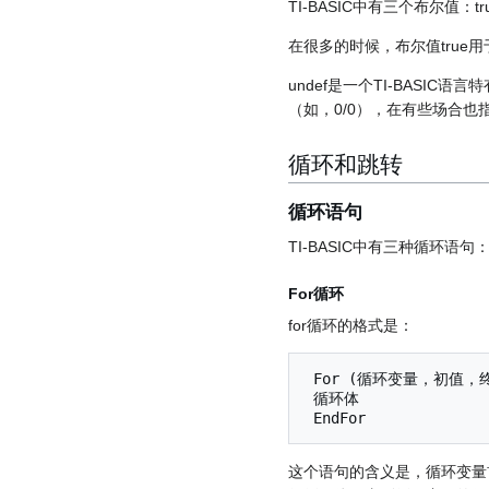
TI-BASIC中有三个布尔值：t
在很多的时候，布尔值true用
undef是一个TI-BASIC
（如，0/0），在有些场合也指
循环和跳转
循环语句
TI-BASIC中有三种循环语句：fo
For循环
for循环的格式是：
 For (循环变量，初值，终值[，步长]）

 循环体

这个语句的含义是，循环变量