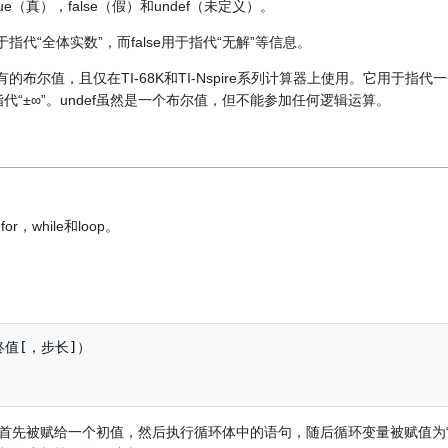
rue（真），false（假）和undef（未定义）。
于指代“全体实数”，而false用于指代“无解”等信息。
语言特有的布尔值，且仅在TI-68K和TI-Nspire系列计算器上使用。它用
代“±∞”。undef虽然是一个布尔值，但不能参加任何逻辑运算。
r，while和loop。
首先被赋给一个初值，然后执行循环体中的语句，随后循环变量被赋值为“