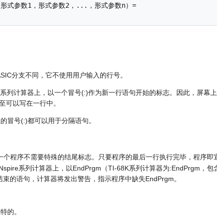
C等BASIC分支不同，它不使用用户输入的行号。
I-Z80系列计算器上，以一个冒号(:)作为新一行语句开始的标志。因此，屏
至可以写在一行中。
独立的冒号(:)都可以用于分隔语句。
上，一个程序不需要特殊的结尾标志。只要程序的最后一行执行完毕，程序即
-Nspire系列计算器上，以EndPrgm（TI-68K系列计算器为:EndPr
束的语句，计算器将发出警告，指示程序中缺失EndPrgm。
独特的。