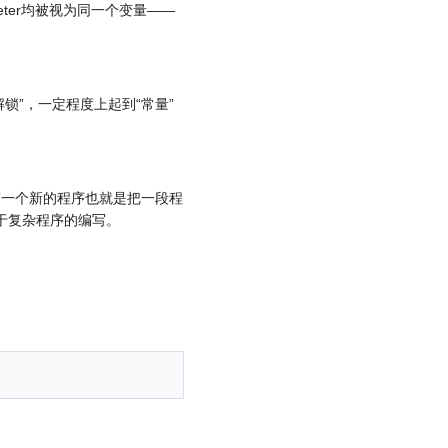
ameter均被视为同一个变量——
“解锁”，一定程度上起到“常量”
写一个新的程序也就是把一段程
于复杂程序的编写。