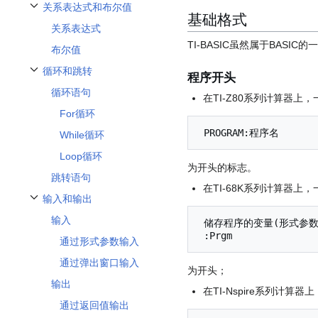
关系表达式和布尔值
基础格式
开关关系表达式和布尔值子章节
关系表达式
TI-BASIC虽然属于BASI
布尔值
循环和跳转
程序开头
开关循环和跳转子章节
循环语句
在TI-Z80系列计算器上，一
For循环
While循环
Loop循环
为开头的标志。
跳转语句
在TI-68K系列计算器上，一
输入和输出
开关输入和输出子章节
输入
 储存程序的变量(形式参数1，形式参数2，...，形式参数n）

通过形式参数输入
通过弹出窗口输入
为开头；
输出
在TI-Nspire系列计算器上
通过返回值输出