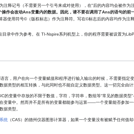
用"作为注释记号（不需要另一个引号来成对使用），在"后的内容均会被作
个操作会改动Ans变量内的数据。因此，请不要在调用了Ans的语句的前
IC系列计算器使用符号©（版权标志）作为注释符。写在©标志后的内容均作为
中作为参考。在 TI-Nspire系列机型上，你的程序需要被设置为LibPub
型的编程语言，用户在向一个变量赋值和程序进行输入输出的时候，不需要指定
数据类型的相互转换，与此同时也不能自定义数据类型。这一切完全由计
ASIC的变量中存放的不限于数值，字符，字符串，数组等“常见的数据类型
在变量中。然而并不是所有的变量都能参与运算——一个变量能否参加一
数据类型。
系统
（CAS）的德州仪器图形计算器，如果一个变量没有被赋予任何值