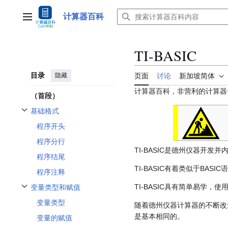
跳
转
计算器百科
主菜单
到
内
容
TI-BASIC
目录
隐藏
页面
讨论
新加坡简体
计算器百科，非营利的计算器
（首段）
基础格式
开关基础格式子章节
程序开头
程序分行
TI-BASIC是德州仪器开
程序结尾
TI-BASIC有着类似于BA
程序注释
TI-BASIC具有简单易学
变量类型和赋值
开关变量类型和赋值子章节
变量类型
随着德州仪器计算器的不断改进
是基本相同的。
变量的赋值