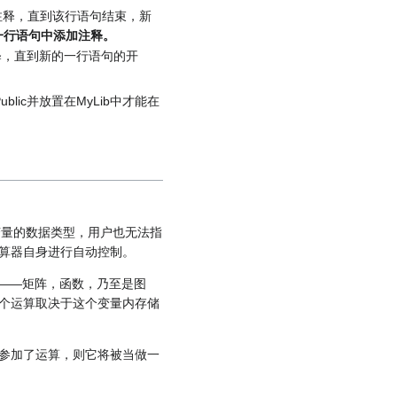
为注释，直到该行语句结束，新
一行语句中添加注释。
注释，直到新的一行语句的开
lic并放置在MyLib中才能在
变量的数据类型，用户也无法指
算器自身进行自动控制。
”——矩阵，函数，乃至是图
个运算取决于这个变量内存储
却参加了运算，则它将被当做一