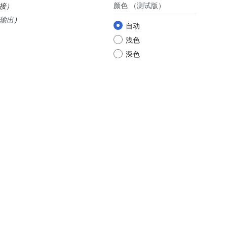
颜色
（测试版）
接
行输出
自动
浅色
深色