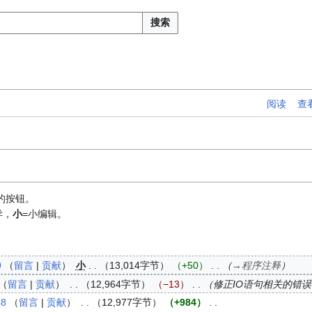
搜索
阅读
查
的按钮。
异，
小
=小编辑。
9
留言
贡献
小
13,014字节
+50
→
程序注释
留言
贡献
12,964字节
−13
修正IO语句相关的错误
58
留言
贡献
12,977字节
+984