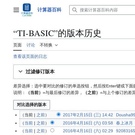
跳
转
计算器百科
主菜单
到
内
容
“TI-BASIC”的版本历史
页面
讨论
不转换
查看该页面的日志
过滤修订版本
差异选择：选中要对比的修订的单选按钮，然后按Enter键或下面
说明：
（当前）
=与最后修订的差异，
（之前）
=与上个修订的差
当前
之前
2017年2月15日 (三) 14:42
Dousha9
2
0
当前
之前
2016年4月16日 (六) 03:58
春上冰月
2
1
0
当前
之前
2016年4月16日 (六) 02:29
9208316