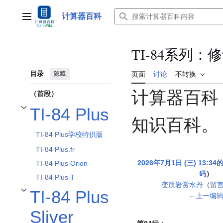
跳
转
计算器百科
主菜单
到
内
容
TI-84系列：
目录
隐藏
页面
讨论
不转换
计算器百科
（首段）
TI-84 Plus
开关TI-84 Plus子章节
知识百科。
TI-84 Plus学校特供版
TI-84 Plus.fr
2026年7月1日 (三) 13:3
TI-84 Plus Orion
码
TI-84 Plus T
变质岩赏水丹
（
留
TI-84 Plus
无
←上一编
开关TI-84 Plus Sliver Edition子章节
编
Sliver
辑