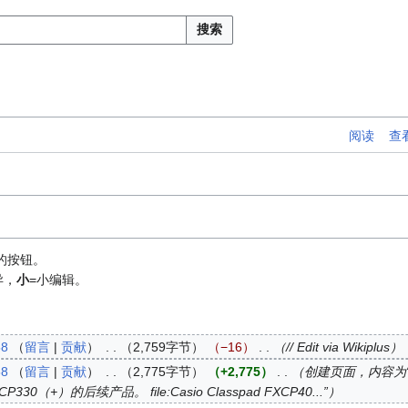
搜索
阅读
查
的按钮。
异，
小
=小编辑。
58
留言
贡献
2,759字节
−16
// Edit via Wikiplus
58
留言
贡献
2,775字节
+2,775
创建页面，内容为“卡西
）的后续产品。 file:Casio Classpad FXCP40...”