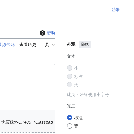
登录
帮助
外观
隐藏
看源代码
查看历史
工具
文本
小
标准
大
此页面始终使用小字号
宽度
标准
欧fx-CP400（Classpad
宽