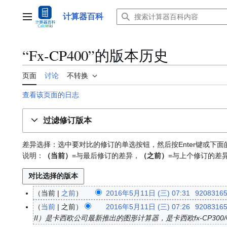
跳
转
计算器百科
主菜单
到
内
容
“Fx-CP400”的版本历史
页面
讨论
不转换
查看该页面的日志
过滤修订版本
差异选择：选中要对比的修订的单选按钮，然后按Enter键或下面
说明：
（当前）
=与最后修订的差异，
（之前）
=与上个修订的差
当前
之前
2016年5月11日 (三) 07:31
9208316
2
0
当前
之前
2016年5月11日 (三) 07:26
9208316
1
II）是卡西欧公司最新推出的图形计算器，是卡西欧fx-CP300/CP330（+