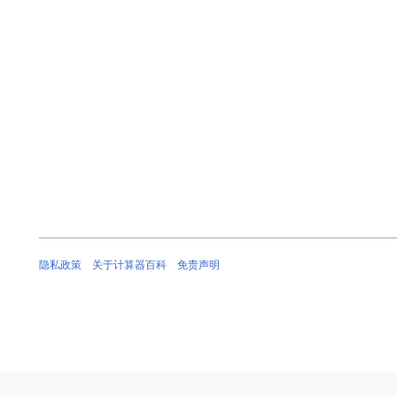
6
年
5
月
1
1
日
(
星
期
三
)
隐私政策
关于计算器百科
免责声明