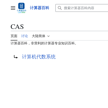
跳
转
计算器百科
主菜单
到
内
容
CAS
页面
讨论
大陆简体
计算器百科，非营利的计算器专业知识百科。
重定向到：
计算机代数系统