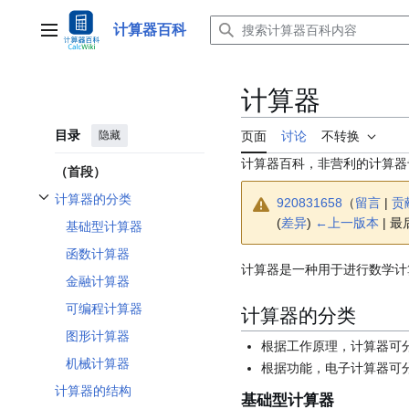
跳
转
计算器百科
主菜单
到
内
容
计算器
目录
隐藏
页面
讨论
不转换
计算器百科，非营利的计算器
（首段）
计算器的分类
920831658
（
留言
|
贡
开关计算器的分类子章节
(
差异
)
←上一版本
| 最
基础型计算器
函数计算器
计算器是一种用于进行数学计
金融计算器
可编程计算器
计算器的分类
图形计算器
根据工作原理，计算器可
机械计算器
根据功能，电子计算器可
计算器的结构
基础型计算器