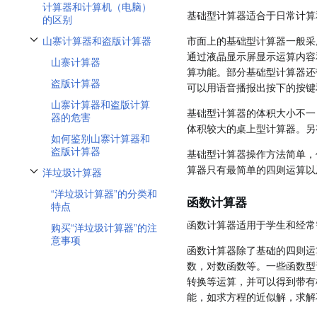
计算器和计算机（电脑）
基础型计算器适合于日常计算
的区别
山寨计算器和盗版计算器
市面上的基础型计算器一般采
开关山寨计算器和盗版计算器子章节
通过液晶显示屏显示运算内容
山寨计算器
算功能。部分基础型计算器还
盗版计算器
可以用语音播报出按下的按键
山寨计算器和盗版计算
基础型计算器的体积大小不一
器的危害
体积较大的桌上型计算器。另
如何鉴别山寨计算器和
盗版计算器
基础型计算器操作方法简单，
算器只有最简单的四则运算以
洋垃圾计算器
开关洋垃圾计算器子章节
“洋垃圾计算器”的分类和
函数计算器
特点
函数计算器适用于学生和经常
购买“洋垃圾计算器”的注
意事项
函数计算器除了基础的四则运
数，对数函数等。一些函数型
转换等运算，并可以得到带有
能，如求方程的近似解，求解