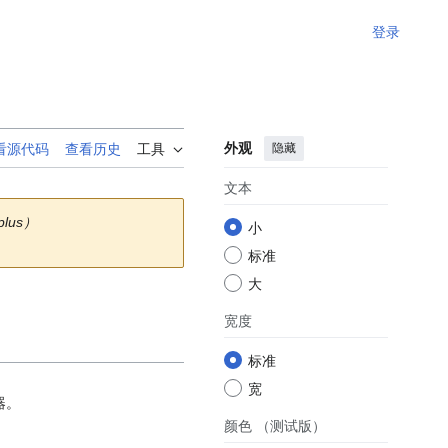
登录
外观
隐藏
看源代码
查看历史
工具
文本
iplus）
小
标准
大
宽度
标准
宽
器。
颜色
（测试版）