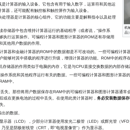
既是计算器的输入设备。它包含有用于输入数字，运算符和其他运
计算器，还可能配有触控板和触控屏作为输入设备。
中央处理器是计算器的核心组件。它的功能主要是解释指令以及处理
机
只读存储器中包含维持计算器运行的基础程序（或者说，“操作系
品
能够执行运算操作。可编程计算器和图形计算器的ROM还有存储用
序和其他用户数据的作用。
计算器和金融计算器的ROM中的数据都是不可改动的。一些可编程计算器
户能够对其中搭载的程序进行升级，增强计算器的功能。ROM中的程序
随机存储器的作用类似于电脑的内存，它是与CPU直接交换数据的内部存储
器操作系统和其他程序运行有关的数据。一些可编程计算器和图形计算器的
RAM中。
会丢失。那些将用户数据保存在RAM中的可编程计算器和图形计算器通常会
后或在更换电池的过程中丢失。在使用此类计算器时，
务必安装数据保存
失。
输出的数据。
显示器（LCD），少部分计算器使用发光二极管（LED）或辉光管（VF
ube）乃至是阴极射线管（CRT，即“电视显像管”）作为显示器。