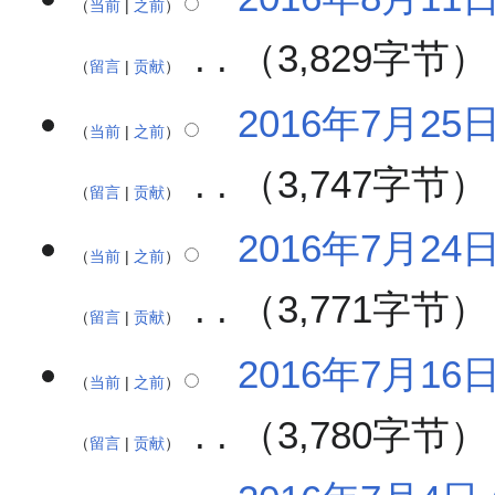
当前
之前
辑
期
3,829字节
摘
四
留言
贡献
要
)
无
2
2016年7月25日 
编
当前
之前
0
辑
1
3,747字节
摘
6
留言
贡献
要
年
无
7
2
2016年7月24日 
编
月
当前
之前
0
辑
2
1
3,771字节
摘
5
6
留言
贡献
要
日
年
无
(
7
2
2016年7月16日 
编
星
月
当前
之前
0
辑
期
2
1
3,780字节
摘
一
4
6
留言
贡献
要
)
日
年
无
(
7
2