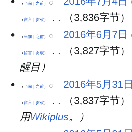
2016年7月4日 (
编
星
月
当前
之前
0
辑
期
1
1
3,836字节
摘
日
6
6
留言
贡献
要
)
日
年
无
(
7
2
2016年6月7日 (
编
星
月
当前
之前
0
辑
期
4
1
3,827字节
摘
六
日
6
留言
贡献
要
)
(
年
星
6
醒目
期
月
一
7
2
2016年5月31日 
)
日
当前
之前
0
(
1
星
3,837字节
6
期
留言
贡献
年
二
5
用
Wikiplus
。
)
月
3
1