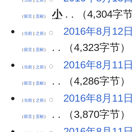
期
1
小
4,304字
五
3
留言
贡献
)
日
无
(
2
2016年8月12日 
编
星
当前
之前
0
辑
期
1
4,323字节
摘
六
6
留言
贡献
要
)
年
无
8
2
2016年8月11日 
编
月
当前
之前
0
辑
1
1
4,286字节
摘
2
6
留言
贡献
要
日
年
无
(
8
2016年8月11日 
编
星
月
当前
之前
辑
期
1
3,870字节
摘
五
1
留言
贡献
要
)
日
无
(
2016年8月11日 
编
星