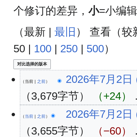
个修订的差异，
小
=小编
（
最新
|
最旧
） 查看（
较
50
|
100
|
250
|
500
）
2
2026年7月2日 (
当前
之前
0
2
3,679字节
+24
6
年
无
7
2026年7月2日 (
编
月
当前
之前
辑
2
3,655字节
−60
摘
日
要
(