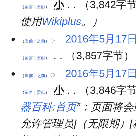
小
3,842字
留言
贡献
使用
Wikiplus
。
2016年5月17日 
当前
之前
3,857字节
留言
贡献
无
2016年5月17日 
编
当前
之前
辑
小
3,846字
摘
留言
贡献
要
器百科:首页
”：页面将会
允许管理员]（无限期）[