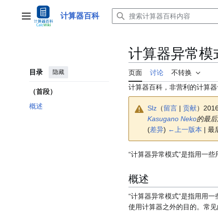
跳
转
计算器百科
主菜单
到
内
容
计算器异常模
目录
隐藏
页面
讨论
不转换
计算器百科，非营利的计算器
（首段）
概述
Slz
（
留言
|
贡献
）
201
Kasugano Neko
的最后
(
差异
)
←上一版本
| 最
“计算器异常模式”是指用一
概述
“计算器异常模式”是指用用
使用计算器之外的目的。常见