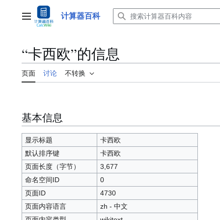
跳
转
计算器百科
主菜单
到
内
容
“卡西欧”的信息
页面
讨论
不转换
基本信息
显示标题
卡西欧
默认排序键
卡西欧
页面长度（字节）
3,677
命名空间ID
0
页面ID
4730
页面内容语言
zh - 中文
页面内容类型
wikitext